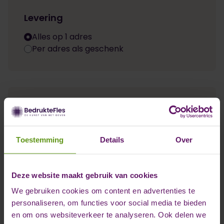
Levering
Alles op 1 adres
Per adres als geschenk
Gegevens invullen
3
Naam *
Toestemming
Details
Over
Deze website maakt gebruik van cookies
We gebruiken cookies om content en advertenties te
personaliseren, om functies voor social media te bieden
Bedrijfsnaam *
en om ons websiteverkeer te analyseren. Ook delen we