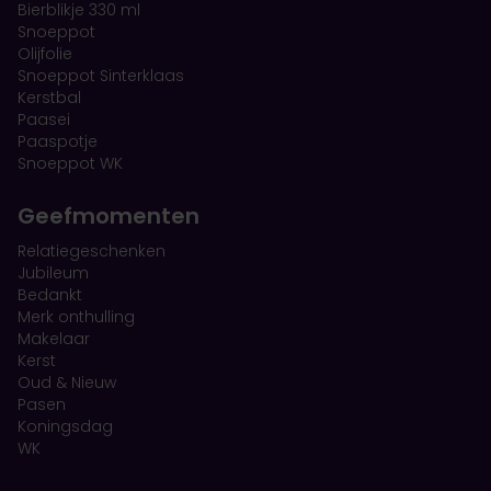
Bierblikje 330 ml
Snoeppot
Olijfolie
Snoeppot Sinterklaas
Kerstbal
Paasei
Paaspotje
Snoeppot WK
Geefmomenten
Relatiegeschenken
Jubileum
Bedankt
Merk onthulling
Makelaar
Kerst
Oud & Nieuw
Pasen
Koningsdag
WK