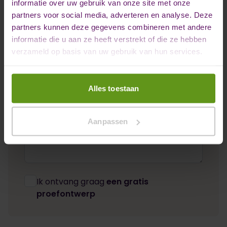
informatie over uw gebruik van onze site met onze
partners voor social media, adverteren en analyse. Deze
Emailadres *
partners kunnen deze gegevens combineren met andere
informatie die u aan ze heeft verstrekt of die ze hebben
verzameld op basis van uw gebruik van hun services.
Telefoonnummer *
Alles toestaan
Opmerkingen
Aanpassen
Ik ontvang graag
een gratis
proefontwerp