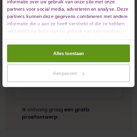
informatie over uw gebruik van onze site met onze
partners voor social media, adverteren en analyse. Deze
Emailadres *
partners kunnen deze gegevens combineren met andere
informatie die u aan ze heeft verstrekt of die ze hebben
verzameld op basis van uw gebruik van hun services.
Telefoonnummer *
Alles toestaan
Opmerkingen
Aanpassen
Ik ontvang graag
een gratis
proefontwerp