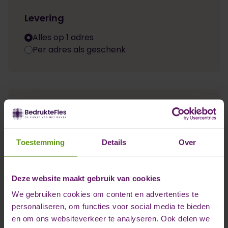
Levering
Alles op 1 adres
Per adres als geschenk
Gegevens invullen
3
Naam *
Toestemming
Details
Over
Deze website maakt gebruik van cookies
We gebruiken cookies om content en advertenties te
personaliseren, om functies voor social media te bieden
Bedrijfsnaam *
en om ons websiteverkeer te analyseren. Ook delen we