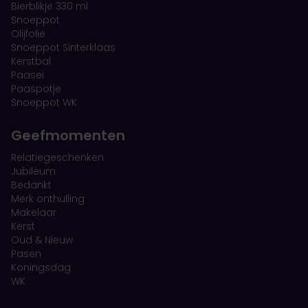
Bierblikje 330 ml
Snoeppot
Olijfolie
Snoeppot Sinterklaas
Kerstbal
Paasei
Paaspotje
Snoeppot WK
Geefmomenten
Relatiegeschenken
Jubileum
Bedankt
Merk onthulling
Makelaar
Kerst
Oud & Nieuw
Pasen
Koningsdag
WK