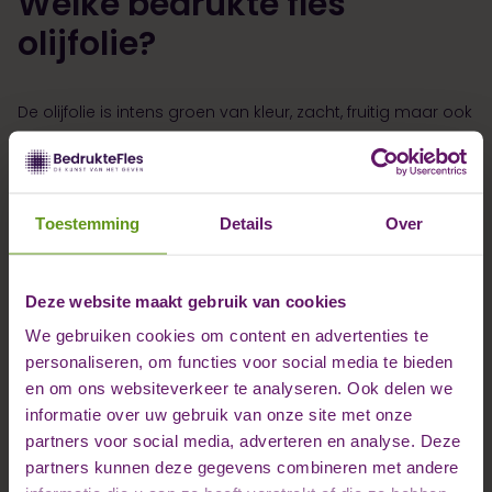
Welke bedrukte fles
olijfolie?
De olijfolie is intens groen van kleur, zacht, fruitig maar ook
licht kruidig van smaak. Heerlijk over een salade, maar
ook met een stukje brood. Gun jouw relaties, klanten of
werknemers een heerlijke ervaring, keer op keer wanneer
ze deze geweldige olijfolie gebruiken in de keuken! De
Toestemming
Details
Over
olijfolie komt het mooie noorden van Spanje, is intens
groen van kleur, zacht, fruitig maar ook licht kruidig van
smaak. Heerlijk met een stukje brood, maar ook geschikt
Deze website maakt gebruik van cookies
voor toevoeging aan bijvoorbeeld een salade. Kortom;
We gebruiken cookies om content en advertenties te
een heerlijke olijfolie, die op verschillende manieren te
personaliseren, om functies voor social media te bieden
gebruiken is.
en om ons websiteverkeer te analyseren. Ook delen we
informatie over uw gebruik van onze site met onze
partners voor social media, adverteren en analyse. Deze
partners kunnen deze gegevens combineren met andere