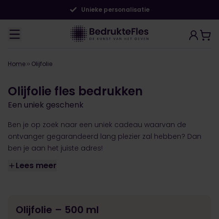
satie
20.000+ tevreden klant
Home
Olijfolie
Olijfolie fles bedrukken
Een uniek geschenk
Ben je op zoek naar een uniek cadeau waarvan de
ontvanger gegarandeerd lang plezier zal hebben? Dan
ben je aan het juiste adres!
Lees meer
Olijfolie – 500 ml