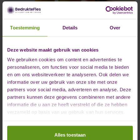
Toestemming
Details
Over
Bekijk ons portfolio om een
indruk te krijgen
Deze website maakt gebruik van cookies
We gebruiken cookies om content en advertenties te
personaliseren, om functies voor social media te bieden
Relatiegeschenken bedrukken is iets wat je goed wil laten
en om ons websiteverkeer te analyseren. Ook delen we
doen, dat begrijpen we. Een mooie fles wijn, cava,
informatie over uw gebruik van onze site met onze
Champagne, alcoholvrije bubbels, bier of olijfolie is een
partners voor social media, adverteren en analyse. Deze
uniek relatiegeschenk wat met zorg behandeld moet
partners kunnen deze gegevens combineren met andere
worden. Wij geven iedere fles een impactvolle uitstraling.
informatie die u aan ze heeft verstrekt of die ze hebben
Bij BedrukteFles.nl hanteren we een transparante werkwijze
verzameld op basis van uw gebruik van hun services.
waarbij duidelijk wordt gemaakt hoe we werken en waar jij
als ondernemer aan toe bent. Wil je wat voorbeelden van
ons werk zien in relatiegeschenken? Bekijk dan ons
Alles toestaan
portfolio.