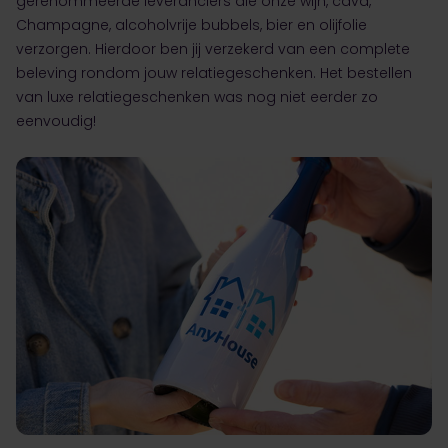
gerenommeerde leveranciers die onze
wijn
,
cava
,
Champagne
,
alcoholvrije bubbels
,
bier
en
olijfolie
verzorgen. Hierdoor ben jij verzekerd van een complete
beleving rondom jouw relatiegeschenken. Het bestellen
van luxe relatiegeschenken was nog niet eerder zo
eenvoudig!