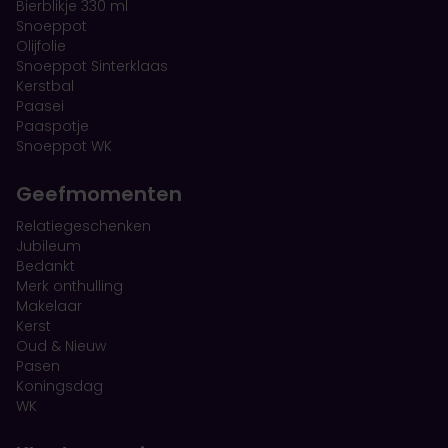
Bierblikje 330 ml
Snoeppot
Olijfolie
Snoeppot Sinterklaas
Kerstbal
Paasei
Paaspotje
Snoeppot WK
Geefmomenten
Relatiegeschenken
Jubileum
Bedankt
Merk onthulling
Makelaar
Kerst
Oud & Nieuw
Pasen
Koningsdag
WK