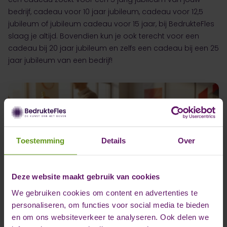
bedrijf,
cadeau voor 10 jaar jubileum
,
cadeau voor 12,5
jubileum
of
jubileum cadeau voor 15 jaar
, bij BedrukteFles
slaag je altijd. Bovendien kun je ook terecht voor een
cadeau bij 20 jaar jubileum
en zelfs een
cadeau bij een 25
jaar jubileum
van een bedrijf!
Toestemming
Details
Over
Deze website maakt gebruik van cookies
We gebruiken cookies om content en advertenties te
personaliseren, om functies voor social media te bieden
en om ons websiteverkeer te analyseren. Ook delen we