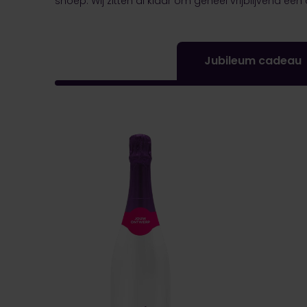
snoep. Wij zitten al klaar om geheel vrijblijvend ee
Jubileum cadeau