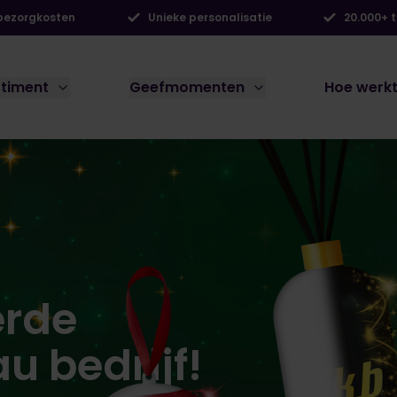
 bezorgkosten
Unieke personalisatie
20.000+ 
rtiment
Geefmomenten
Hoe werkt
erde
u bedrijf!