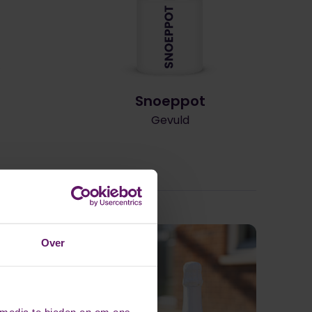
Snoeppot
Gevuld
Over
 media te bieden en om ons