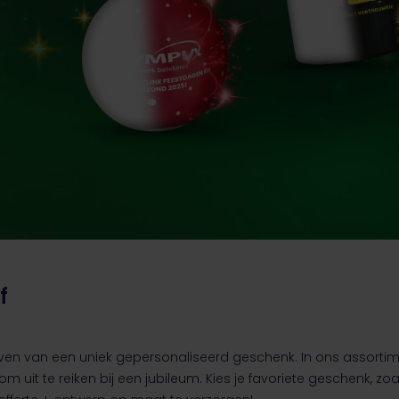
f
geven van een uniek gepersonaliseerd geschenk. In ons assortim
 uit te reiken bij een jubileum. Kies je favoriete geschenk, z