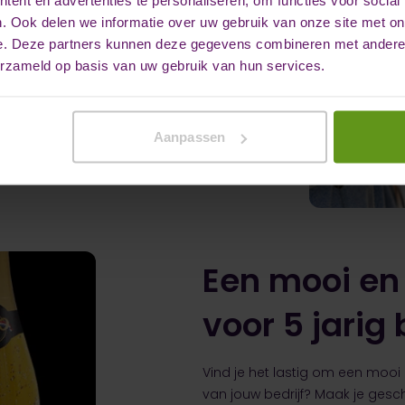
uurlijk gevierd worden! Bij
. Ook delen we informatie over uw gebruik van onze site met on
cadeaus voor een 5 jarig
e. Deze partners kunnen deze gegevens combineren met andere i
en heerlijke fles campagne, cava
erzameld op basis van uw gebruik van hun services.
 worden in jouw eigen ontwerp.
roduct kun je kiezen voor onder
eze geschenken worden
l om cadeau te geven aan je
Aanpassen
w bedrijf.
Een mooi en
voor 5 jarig
Vind je het lastig om een mooi 
van jouw bedrijf? Maak je gesch