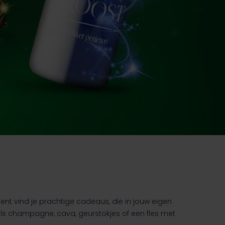
ent vind je prachtige cadeaus, die in jouw eigen
oals champagne, cava, geurstokjes of een fles met