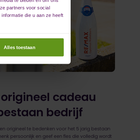
ze partners voor social
nformatie die u aan ze heeft
Alles toestaan
 origineel cadeau
 bestaan bedrijf
en origineel te bedenken voor het 5 jarig bestaan
enk persoonlijk en geef een fles die volledig wordt