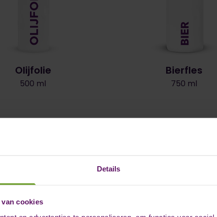
Olijfolie
Bierfles
500 ml
750 ml
ubileum van
Details
 van cookies
ent en advertenties te personaliseren, om functies voor social