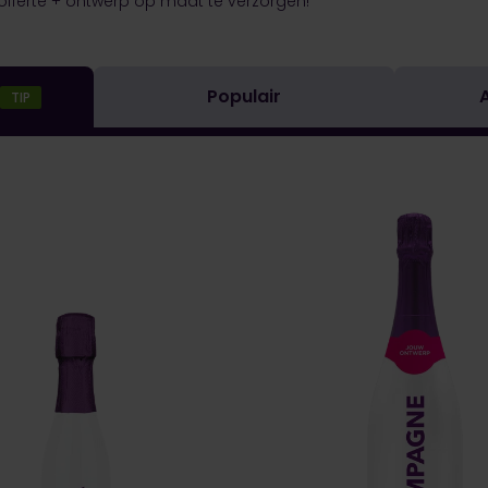
n offerte + ontwerp op maat te verzorgen!
Populair
TIP