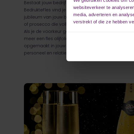
Bestaat jouw bedrijf binnenkort 5 jaar? Dat moet nat
websiteverkeer te analyseren
BedrukteFles vind je prachtige gepersonaliseerde 
media, adverteren en analys
jubileum van jouw bedrijf. Zo kun je trakteren op e
verstrekt of die ze hebben v
of prosecco die volledig in 360 graden bedrukt kan
Als je de voorkeur geeft aan een non-alcoholisch p
meer een fles olijfolie, geurstokjes en snoep. Al d
opgemaakt in jouw eigen look & feel en zijn ideaa
personeel en relaties bij een 5 jarig jubileum van jou