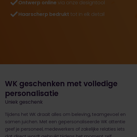
Ontwerp online
via onze designtool
Haarscherp bedrukt
tot in elk detail
WK geschenken met volledige
personalisatie
Uniek geschenk
Tijdens het WK draait alles om beleving, teamgevoel en
samen juichen. Met een gepersonaliseerde WK attentie
geef je personeel, medewerkers of zakelijke relaties iets
dat direct wordt gebruikt tijdens het moment zelf.