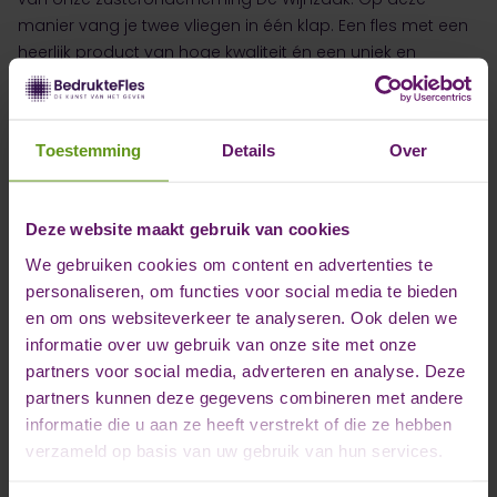
manier vang je twee vliegen in één klap. Een fles met een
heerlijk product van hoge kwaliteit én een uniek en
persoonlijk cadeau.
Toestemming
Details
Over
Offerte aanvragen
Deze website maakt gebruik van cookies
We gebruiken cookies om content en advertenties te
personaliseren, om functies voor social media te bieden
en om ons websiteverkeer te analyseren. Ook delen we
informatie over uw gebruik van onze site met onze
partners voor social media, adverteren en analyse. Deze
partners kunnen deze gegevens combineren met andere
informatie die u aan ze heeft verstrekt of die ze hebben
verzameld op basis van uw gebruik van hun services.