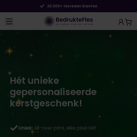
20.000+ tevreden klanten
Hét unieke
gepersonaliseerde
kerstgeschenk!
Uniek:
All-over print, elke pixel telt