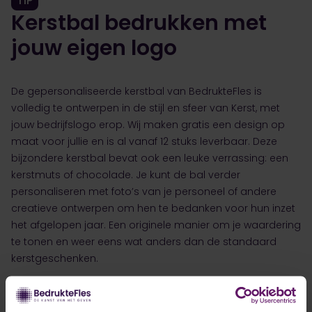
TIP
Kerstbal bedrukken met
jouw eigen logo
De gepersonaliseerde kerstbal van BedrukteFles is
volledig te ontwerpen in de stijl en sfeer van Kerst, met
jouw bedrijfslogo erop. Wij maken gratis een design op
maat voor jullie en is al vanaf 12 stuks leverbaar. Deze
bijzondere kerstbal bevat ook een leuke verrassing: een
kerstmuts of chocolade. Je kunt de bal verder
personaliseren met foto’s van je personeel of andere
creatieve ontwerpen om hen te bedanken voor hun inzet
het afgelopen jaar. Een originele manier om je waardering
te tonen en weer eens wat anders dan de standaard
kerstgeschenken.
Start met ontwerpen