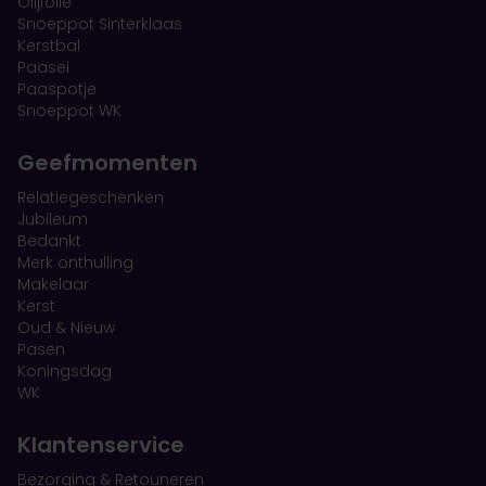
Olijfolie
Snoeppot Sinterklaas
Kerstbal
Paasei
Paaspotje
Snoeppot WK
Geefmomenten
Relatiegeschenken
Jubileum
Bedankt
Merk onthulling
Makelaar
Kerst
Oud & Nieuw
Pasen
Koningsdag
WK
Klantenservice
Bezorging & Retouneren