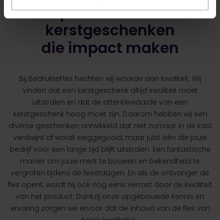
Gepersonaliseerde
kerstgeschenken
die impact maken
Bij BedrukteFles hechten wij waarde aan kwaliteit. Wij
vinden dat een kerstgeschenk altijd kwaliteit moet
uitstralen en dat de attentiewaarde van een
kerstgeschenk hoog moet zijn. Daarom hebben wij een
diverse geschenken ontwikkeld dat niet zomaar in de kast
verdwijnt of wordt weggegooid, maar juist één die jouw
bedrijf voor een lange tijd blijft uitstralen. Een fantastische
manier om jouw merk te bouwen en bekendheid te
vergroten tijdens de feestdagen. En als de ontvanger de
fles opent, wordt hij ook nog eens verrast door de kwaliteit
van het product. Dankzij onze opgebouwde kennis en
ervaring zorgen we ervoor dat de inhoud van de fles van
hoge kwaliteit is.