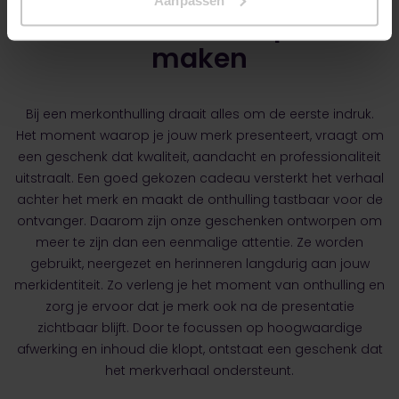
cadeaus die impact
maken
Bij een merkonthulling draait alles om de eerste indruk.
Het moment waarop je jouw merk presenteert, vraagt om
een geschenk dat kwaliteit, aandacht en professionaliteit
uitstraalt. Een goed gekozen cadeau versterkt het verhaal
achter het merk en maakt de onthulling tastbaar voor de
ontvanger. Daarom zijn onze geschenken ontworpen om
meer te zijn dan een eenmalige attentie. Ze worden
gebruikt, neergezet en herinneren langdurig aan jouw
merkidentiteit. Zo verleng je het moment van onthulling en
zorg je ervoor dat je merk ook na de presentatie
zichtbaar blijft. Door te focussen op hoogwaardige
afwerking en inhoud die klopt, ontstaat een geschenk dat
het merkverhaal ondersteunt.