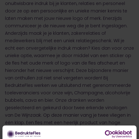
onuitwisbare indruk bij je klanten, relaties en personeel
door ze op een persoonlijke en unieke manier kennis te
laten maken met jouw nieuwe logo of merk. Enerzijds
communiceer je de nieuwe weg die je bent ingeslagen.
Anderzijds maak je je klanten, zakenrelaties of
medewerkers blij met een uniek relatiegeschenk. Wil je
echt een onvergetelijke indruk maken? Kies dan voor onze
unieke optie, waarmee je door middel van een sticker op
de fles het oude merk of logo van de fles afscheurt en
hieronder het nieuwe verschijnt. Deze bijzondere manier
van onthullen zal niet snel vergeten worden! Bij
BedrukteFles werken we uitsluitend met gerenommeerde
toeleveranciers voor onze wijn, Champagne, alcoholvrije
bubbels, cava en bier. Onze dranken worden
geselecteerd en gekeurd door twee erkende vinologen
van De Wijnzaak. Op deze manier vang je twee vliegen in
één klap. Een fles met een heerlijk product van hoge
kwaliteit en een uniek en persoonlijk cadeau.