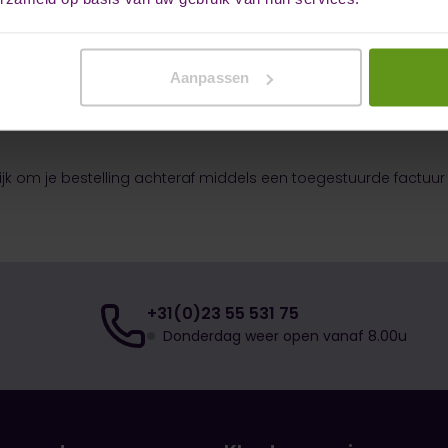
ouw eigen bank. Ben je klant bij ABN Amro, Rabobank, ING, SNS B
en.
Aanpassen
s het mogelijk om je bestelling te betalen. Uiteraard verloopt 
ijk om je bestelling achteraf middels een toegestuurde factuur
+31(0)23 55 531 75
Donderdag weer open vanaf 8.00u