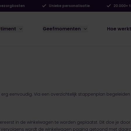
 bezorgkosten
Unieke personalisatie
20.000+ 
rtiment
Geefmomenten
Hoe werkt
is erg eenvoudig. Via een overzichtelijk stappenplan begeleiden
lereerst in de winkelwagen te worden geplaatst. Dit doe je door
. Vervolgens wordt de winkelwagen pagina getoond met daarop 