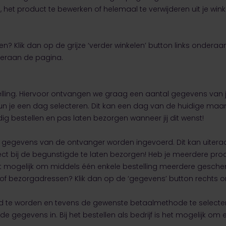
 het product te bewerken of helemaal te verwijderen uit je win
? Klik dan op de grijze ‘verder winkelen’ button links onderaa
deraan de pagina.
ling. Hiervoor ontvangen we graag een aantal gegevens van je
kun je een dag selecteren. Dit kan een dag van de huidige m
dig bestellen en pas laten bezorgen wanneer jij dit wenst!
egevens van de ontvanger worden ingevoerd. Dit kan uiteraar
direct bij de begunstigde te laten bezorgen! Heb je meerdere p
mogelijk om middels één enkele bestelling meerdere geschenk
 of bezorgadressen? Klik dan op de ‘gegevens’ button rechts 
 te worden en tevens de gewenste betaalmethode te selecteren.
agde gegevens in. Bij het bestellen als bedrijf is het mogelijk o