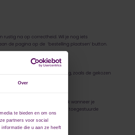
rustig na op correctheid. Wil je nog iets
raan de pagina op de ‘bestelling plaatsen’ button.
gegevens van jouw bestelling terug, zoals de gekozen
Over
ia je eigen bank of Creditcard. Ook wanneer je
lijkheid om achteraf middels een toegestuurde
 media te bieden en om ons
ze partners voor social
nformatie die u aan ze heeft