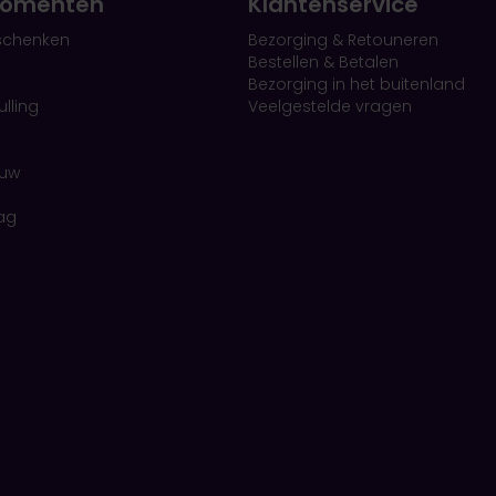
omenten
Klantenservice
schenken
Bezorging & Retouneren
Bestellen & Betalen
Bezorging in het buitenland
lling
Veelgestelde vragen
euw
ag