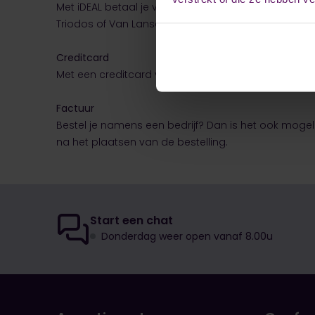
Met iDEAL betaal je via het internetbankieren van j
Triodos of Van Lanschot? Dan kun je via iDEAL betal
Creditcard
Met een creditcard van Mastercard, Visa of Maestro i
Factuur
Bestel je namens een bedrijf? Dan is het ook mogel
na het plaatsen van de bestelling.
Start een chat
Donderdag weer open vanaf 8.00u