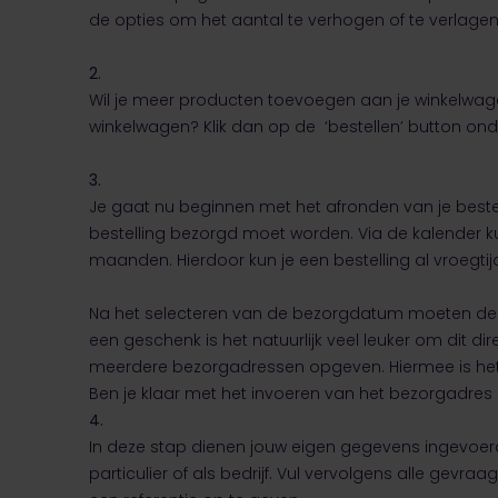
de opties om het aantal te verhogen of te verlagen,
2.
Wil je meer producten toevoegen aan je winkelwagen
winkelwagen? Klik dan op de ‘bestellen’ button on
3.
Je gaat nu beginnen met het afronden van je bestel
bestelling bezorgd moet worden. Via de kalender 
maanden. Hierdoor kun je een bestelling al vroegtij
Na het selecteren van de bezorgdatum moeten de g
een geschenk is het natuurlijk veel leuker om dit 
meerdere bezorgadressen opgeven. Hiermee is het 
Ben je klaar met het invoeren van het bezorgadres
4.
In deze stap dienen jouw eigen gegevens ingevoerd
particulier of als bedrijf. Vul vervolgens alle gevra