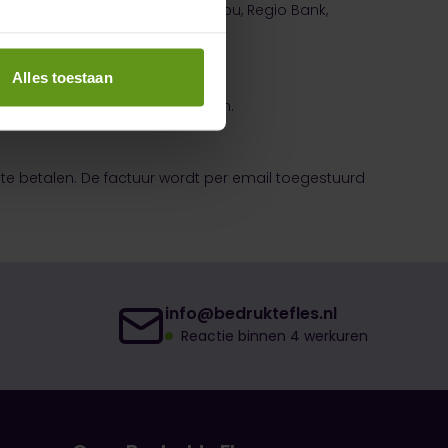
ank, Bunq, ASN Bank, Knab, Moneyou, Regio Bank,
Alles toestaan
alles via beveiligde verbindingen.
 te betalen. De factuur wordt per email toegestuurd
info@bedruktefles.nl
Reactie binnen 4 werkuren