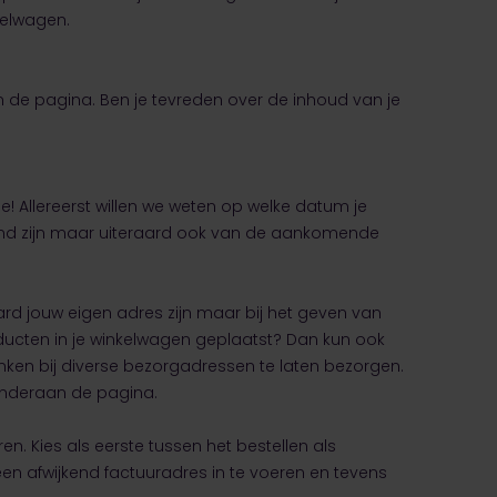
kelwagen.
n de pagina. Ben je tevreden over de inhoud van je
! Allereerst willen we weten op welke datum je
aand zijn maar uiteraard ook van de aankomende
d jouw eigen adres zijn maar bij het geven van
roducten in je winkelwagen geplaatst? Dan kun ook
en bij diverse bezorgadressen te laten bezorgen.
onderaan de pagina.
 Kies als eerste tussen het bestellen als
m een afwijkend factuuradres in te voeren en tevens