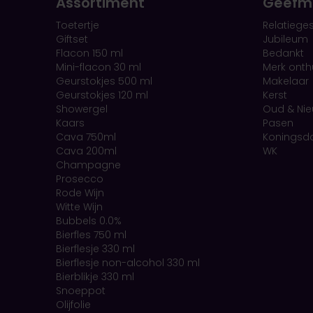
Assortiment
Geefm
Toetertje
Relatiege
Giftset
Jubileum
Flacon 150 ml
Bedankt
Mini-flacon 30 ml
Merk onthu
Geurstokjes 500 ml
Makelaar
Geurstokjes 120 ml
Kerst
Showergel
Oud & Ni
Kaars
Pasen
Cava 750ml
Koningsd
Cava 200ml
WK
Champagne
Prosecco
Rode Wijn
Witte Wijn
Bubbels 0.0%
Bierfles 750 ml
Bierflesje 330 ml
Bierflesje non-alcohol 330 ml
Bierblikje 330 ml
Snoeppot
Olijfolie