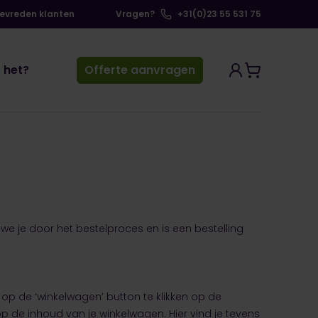
tevreden klanten
Vragen?
+31(0)23 55 531 75
 het?
Offerte aanvragen
 we je door het bestelproces en is een bestelling
 op de ‘winkelwagen’ button te klikken op de
de inhoud van je winkelwagen. Hier vind je tevens