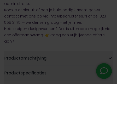
administratie.
Kom je er niet uit of heb je hulp nodig? Neem gerust
contact met ons op via
info@bedruktefles.nl
of bel 023
555 31 75 — we denken graag met je mee.
Heb je eigen designwensen? Dat is uiteraard mogelijk via
een offerteaanvraag.
👉Vraag een vrijblijvende offerte
aan >
Productomschrijving
Productspecificaties
Volledige personalisatie
Extra opties