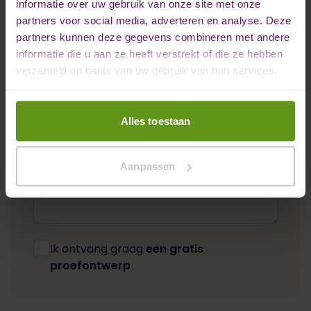
informatie over uw gebruik van onze site met onze
partners voor social media, adverteren en analyse. Deze
Emailadres *
partners kunnen deze gegevens combineren met andere
informatie die u aan ze heeft verstrekt of die ze hebben
verzameld op basis van uw gebruik van hun services.
Telefoonnummer *
Alles toestaan
Opmerkingen
Aanpassen
Ik ontvang graag
een gratis
proefontwerp