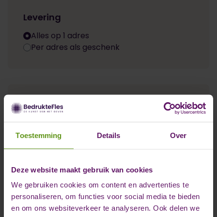
Levering
Alles op 1 adres
Per adres als geschenk
Gegevens invullen
3
Naam *
Toestemming
Details
Over
Deze website maakt gebruik van cookies
We gebruiken cookies om content en advertenties te
personaliseren, om functies voor social media te bieden
Bedrijfsnaam *
en om ons websiteverkeer te analyseren. Ook delen we