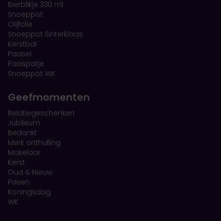
Bierblikje 330 ml
Snoeppot
Olijfolie
Snoeppot Sinterklaas
Kerstbal
Paasei
Paaspotje
Snoeppot WK
Geefmomenten
Relatiegeschenken
Jubileum
Bedankt
Merk onthulling
Makelaar
Kerst
Oud & Nieuw
Pasen
Koningsdag
WK