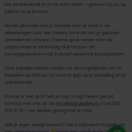
het eindresultaat er in het echt uitziet — gewoon bij jou op
tafel of op je bureau.
Na het afronden van je ontwerp kom je eerst in de
winkelwagen voor een laatste controle van je gekozen
aantallen en ontwerp. Daarna ga je verder naar de
pagina waar je eenvoudig al je factuur- en
bezorggegevens invult, inclusief gewenste bezorgdatum.
Voor zakelijke klanten bieden we de mogelijkheid om te
bestellen op factuur. Zo houd je grip op je bestelling én je
administratie.
Kom je er niet uit of heb je hulp nodig? Neem gerust
contact met ons op via
info@bedruktefles.nl
of bel 023
555 31 75 — we denken graag met je mee.
Heb je eigen designwensen? Dat is uiteraard mogelijk via
een offerteaanvraag.
👉Vraag een vrijblijvende offerte