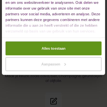
en om ons websiteverkeer te analyseren. Ook delen we
informatie over uw gebruik van onze site met onze
Paaspotje bestellen bij
partners voor social media, adverteren en analyse. Deze
partners kunnen deze gegevens combineren met andere
BedrukteFles
informatie die u aan ze heeft verstrekt of die ze hebben
verzameld op basis van uw gebruik van hun services.
Alles toestaan
Aanpassen
Kies geschenk
Maak je keuze, zoals cava, bier, Champagne, geurstokjes
of olijfolie.