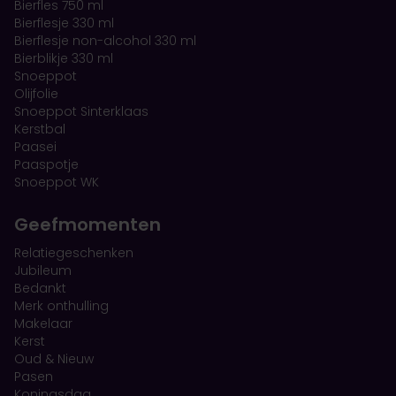
Bierfles 750 ml
Bierflesje 330 ml
Bierflesje non-alcohol 330 ml
Bierblikje 330 ml
Snoeppot
Olijfolie
Snoeppot Sinterklaas
Kerstbal
Paasei
Paaspotje
Snoeppot WK
Geefmomenten
Relatiegeschenken
Jubileum
Bedankt
Merk onthulling
Makelaar
Kerst
Oud & Nieuw
Pasen
Koningsdag