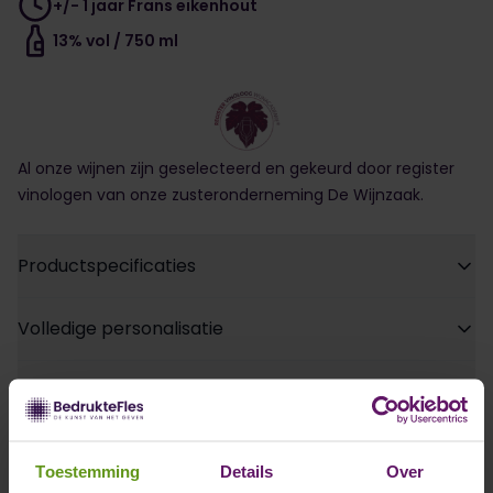
+/- 1 jaar Frans eikenhout
13% vol / 750 ml
Al onze wijnen zijn geselecteerd en gekeurd door register
vinologen van onze zusteronderneming
De Wijnzaak
.
Productspecificaties
Volledige personalisatie
Extra opties
Eigen vinologen
Toestemming
Details
Over