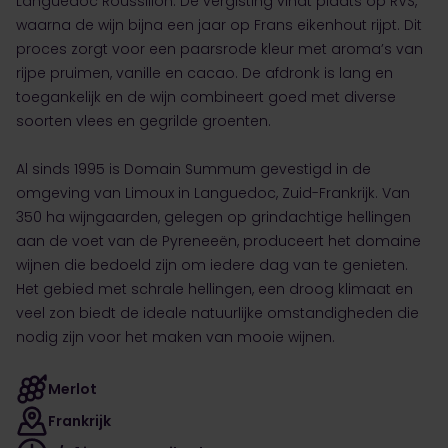
Languedoc Roussillon. De vergisting vindt plaats op RVS,
waarna de wijn bijna een jaar op Frans eikenhout rijpt. Dit
proces zorgt voor een paarsrode kleur met aroma’s van
rijpe pruimen, vanille en cacao. De afdronk is lang en
toegankelijk en de wijn combineert goed met diverse
soorten vlees en gegrilde groenten.
Al sinds 1995 is Domain Summum gevestigd in de
omgeving van Limoux in Languedoc, Zuid-Frankrijk. Van
350 ha wijngaarden, gelegen op grindachtige hellingen
aan de voet van de Pyreneeën, produceert het domaine
wijnen die bedoeld zijn om iedere dag van te genieten.
Het gebied met schrale hellingen, een droog klimaat en
veel zon biedt de ideale natuurlijke omstandigheden die
nodig zijn voor het maken van mooie wijnen.
Merlot
Frankrijk